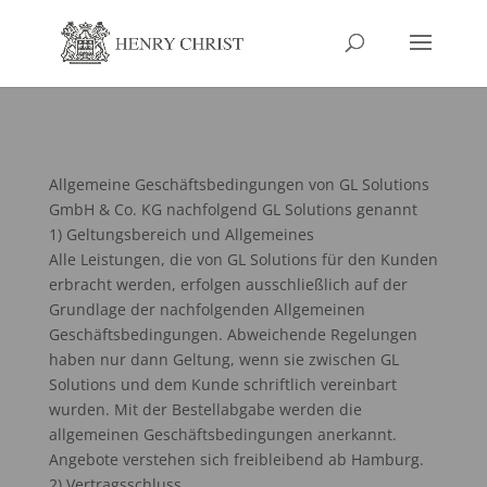
Allgemeine Geschäftsbedingungen von GL Solutions
GmbH & Co. KG nachfolgend GL Solutions genannt
1) Geltungsbereich und Allgemeines
Alle Leistungen, die von GL Solutions für den Kunden
erbracht werden, erfolgen ausschließlich auf der
Grundlage der nachfolgenden Allgemeinen
Geschäftsbedingungen. Abweichende Regelungen
haben nur dann Geltung, wenn sie zwischen GL
Solutions und dem Kunde schriftlich vereinbart
wurden. Mit der Bestellabgabe werden die
allgemeinen Geschäftsbedingungen anerkannt.
Angebote verstehen sich freibleibend ab Hamburg.
2) Vertragsschluss