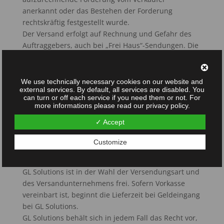
anerkannt oder das Bestehen der Forderung
rechtskräftig festgestellt wurde.
Der Versand erfolgt auf Rechnung und Gefahr des
Auftraggebers, auch bei „Frei Haus“-Sendungen. Die
Gefahr geht auf den Auftraggeber über, sobald die
Sendung an die den Transport ausführenden Person
oder Unternehmen übergeben worden ist. Wird die
We use technically necessary cookies on our website and
external services. By default, all services are disabled. You
Absendung durch ein Verhalten des Auftraggebers
can turn or off each service if you need them or not. For
verzögert so geht die Gefahr mit der Mitteilung der
more informations please read our privacy policy.
Versandbereitschaft auf den Auftraggeber über.
✓ Accept
Die Lieferzeiten auf Angeboten sind unverbindlich
und setzen die Materialverfügbarkeit voraus. Die in
Customize
der Auftragsbestätigung genannten Lieferzeiten
verstehen sich als geplanter Anliefertermin.
GL Solutions ist in der Wahl der Versendungsart und
des Versandunternehmens frei. Sofern Vorkasse
vereinbart ist, beginnt die Lieferzeit bei Geldeingang
bei GL Solutions.
GL Solutions behält sich in jedem Fall das Recht vor,